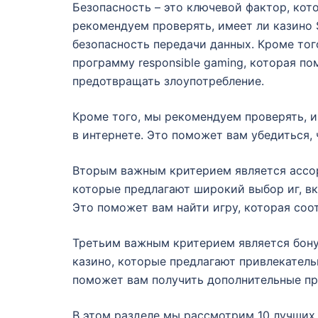
Безопасность – это ключевой фактор, кот
рекомендуем проверять, имеет ли казино 
безопасность передачи данных. Кроме тог
программу responsible gaming, которая п
предотвращать злоупотребление.
Кроме того, мы рекомендуем проверять, 
в интернете. Это поможет вам убедиться,
Вторым важным критерием является ассор
которые предлагают широкий выбор иг, вк
Это поможет вам найти игру, которая соо
Третьим важным критерием является бон
казино, которые предлагают привлекател
поможет вам получить дополнительные пр
В этом разделе мы рассмотрим 10 лучших