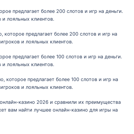
торое предлагает более 200 слотов и игр на деньги.
 и лояльных клиентов.
о, которое предлагает более 200 слотов и игр на
 игроков и лояльных клиентов.
торое предлагает более 100 слотов и игр на деньги.
 и лояльных клиентов.
но, которое предлагает более 100 слотов и игр на
 игроков и лояльных клиентов.
 онлайн-казино 2026 и сравнили их преимущества
жет вам найти лучшее онлайн-казино для игры на