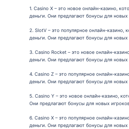
1. Casino X – это новое онлайн-казино, ко
деньги. Они предлагают бонусы для новых
2. SlotV – это популярное онлайн-казино, 
деньги. Они предлагают бонусы для новых
3. Casino Rocket – это новое онлайн-казин
деньги. Они предлагают бонусы для новых
4. Casino Z – это популярное онлайн-казин
деньги. Они предлагают бонусы для новых
5. Casino Y – это новое онлайн-казино, ко
Они предлагают бонусы для новых игроков
6. Casino X – это популярное онлайн-казин
деньги. Они предлагают бонусы для новых