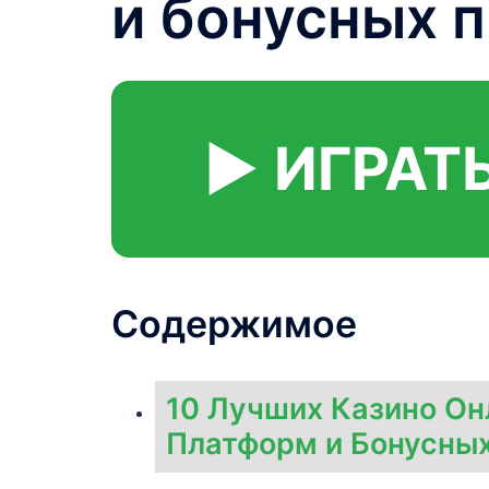
и бонусных 
▶️ ИГРАТ
Содержимое
10 Лучших Казино Он
Платформ и Бонусны