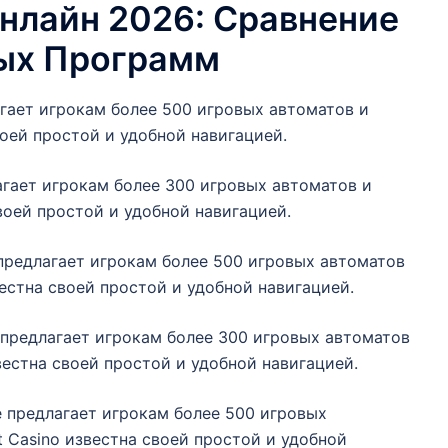
нлайн 2026: Сравнение
ых Программ
лагает игрокам более 500 игровых автоматов и
воей простой и удобной навигацией.
длагает игрокам более 300 игровых автоматов и
воей простой и удобной навигацией.
е предлагает игрокам более 500 игровых автоматов
вестна своей простой и удобной навигацией.
ое предлагает игрокам более 300 игровых автоматов
звестна своей простой и удобной навигацией.
рое предлагает игрокам более 500 игровых
t Casino известна своей простой и удобной