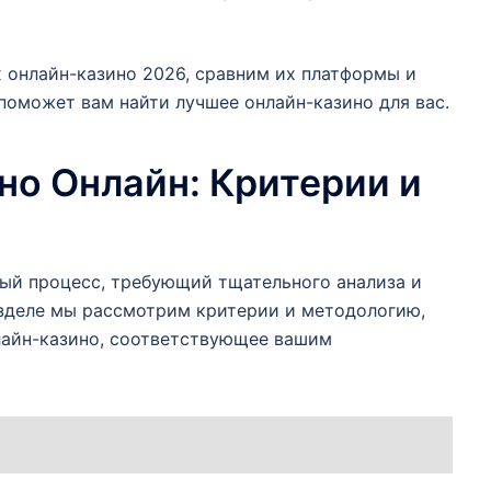
 онлайн-казино 2026, сравним их платформы и
поможет вам найти лучшее онлайн-казино для вас.
но Онлайн: Критерии и
ный процесс, требующий тщательного анализа и
азделе мы рассмотрим критерии и методологию,
лайн-казино, соответствующее вашим