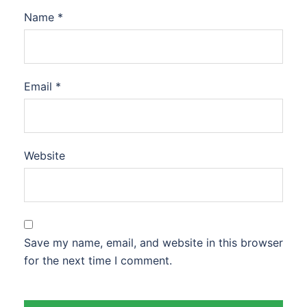
Name
*
Email
*
Website
Save my name, email, and website in this browser
for the next time I comment.