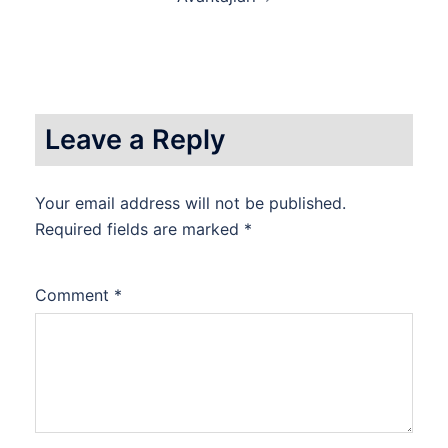
Leave a Reply
Your email address will not be published.
Required fields are marked
*
Comment
*