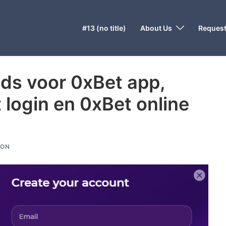
#13 (no title)
About Us
Request
ids voor 0xBet app,
 login en 0xBet online
ION