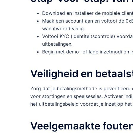
Download en installeer de mobiele clien
Maak een account aan en voltooi de 0xB
wachtwoord veilig.
Voltooi KYC (identiteitscontrole) voorda
uitbetalingen.
Begin met demo- of lage inzetmodi om sp
Veiligheid en betaal
Zorg dat je betalingsmethode is geverifieerd e
voor stortingen en speelsessies. Activeer indie
het uitbetalingsbeleid voordat je inzet op het
Veelgemaakte foute