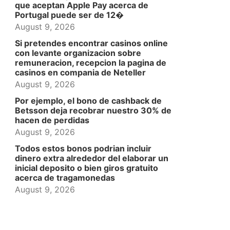
que aceptan Apple Pay acerca de
Portugal puede ser de 12�
August 9, 2026
Si pretendes encontrar casinos online
con levante organizacion sobre
remuneracion, recepcion la pagina de
casinos en compania de Neteller
August 9, 2026
Por ejemplo, el bono de cashback de
Betsson deja recobrar nuestro 30% de
hacen de perdidas
August 9, 2026
Todos estos bonos podrian incluir
dinero extra alrededor del elaborar un
inicial deposito o bien giros gratuito
acerca de tragamonedas
August 9, 2026