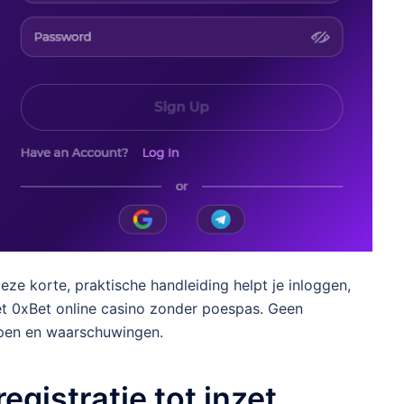
Deze korte, praktische handleiding helpt je inloggen,
et 0xBet online casino zonder poespas. Geen
pen en waarschuwingen.
egistratie tot inzet