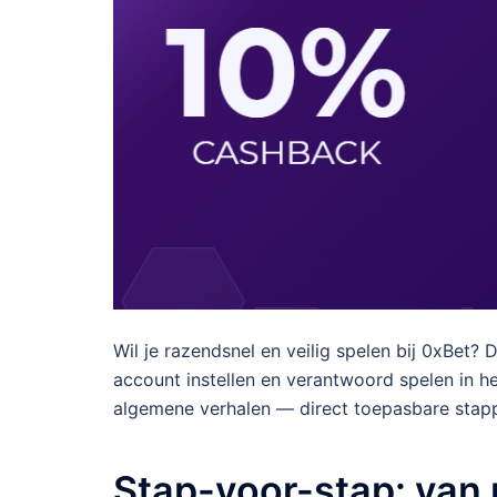
Wil je razendsnel en veilig spelen bij 0xBet? 
account instellen en verantwoord spelen in h
algemene verhalen — direct toepasbare stap
Stap-voor-stap: van r