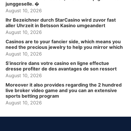
junggeselle. �
August 10, 2026
Ihr Bezeichner durch StarCasino wird zuvor fast
aller Uhrzeit in Betsson Kasino umgeandert
August 10, 2026
Casinos are to your fancier side, which means you
need the precious jewelry to help you mirror which
August 10, 2026
S’inscrire dans votre casino en ligne effectue
dresse profiter de des avantages de son ressort
August 10, 2026
Moreover it also provides regarding the 2 hundred
live broker video game and you can an extensive
sports betting program
August 10, 2026