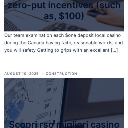
zero-put incentives (such
as, $100)
Our team examination each $one deposit local casino
during the Canada having faith, reasonable words, and
you will safety Getting to grips with an excellent […]
AUGUST 10, 2026
CONSTRUCTION
Scopri rso migliori casino