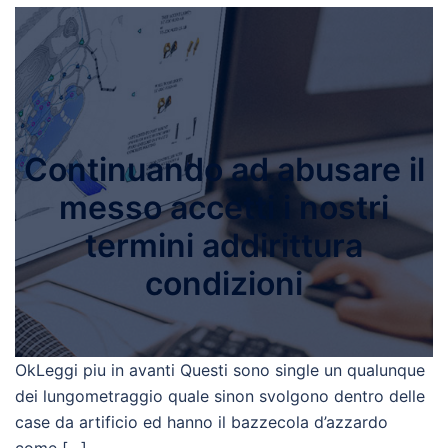
Continuando ad abusare il
messo accetti i nostri
termini addirittura
condizioni
OkLeggi piu in avanti Questi sono single un qualunque
dei lungometraggio quale sinon svolgono dentro delle
case da artificio ed hanno il bazzecola d’azzardo