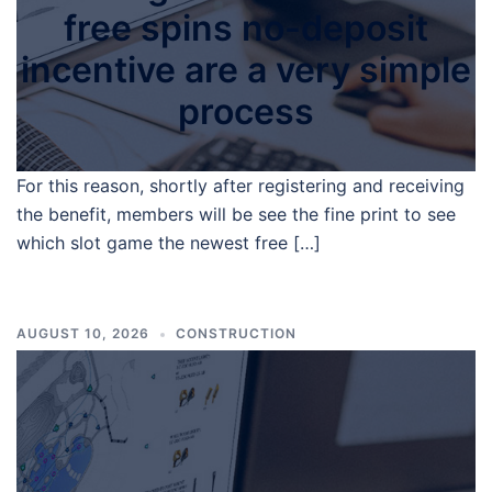
free spins no-deposit
incentive are a very simple
process
For this reason, shortly after registering and receiving
the benefit, members will be see the fine print to see
which slot game the newest free […]
AUGUST 10, 2026
CONSTRUCTION