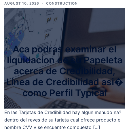
AUGUST 10, 2026
CONSTRUCTION
Aca podras examinar el
liquidacion de su Papeleta
acerca de Credibilidad,
Linea de Credibilidad asi�
como Perfil Typical
En las Tarjetas de Credibilidad hay algun menudo na?
dentro del reves de su tarjeta cual ofrece producto el
nombre CVV y se encuentre compuesto […]