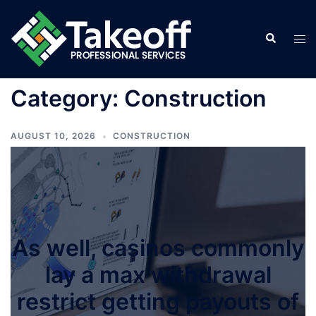
Skip
to
Search
Tog
content
men
Category:
Construction
AUGUST 10, 2026
CONSTRUCTION
As well, casinos commonly
lay a max withdrawal
restrict getting payouts of