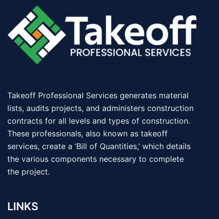
Takeoff Professional Services generates material
lists, audits projects, and administers construction
contracts for all levels and types of construction.
These professionals, also known as takeoff
services, create a ‘Bill of Quantities,’ which details
the various components necessary to complete
the project.
LINKS